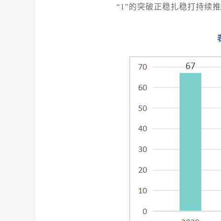
“1”的突破正稳扎稳打持续