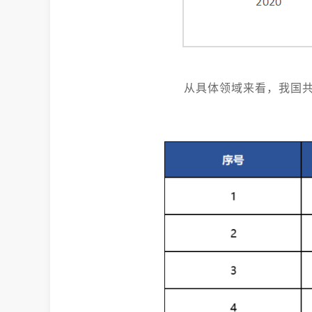
从具体领域来看，我国共