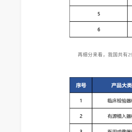
再细分来看，我国共有2