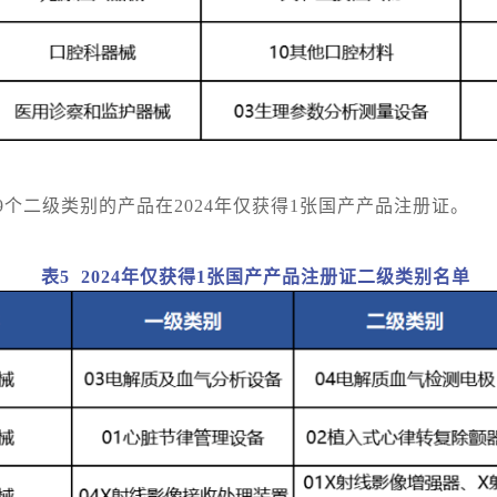
9个二级类别的产品在2024年仅获得1张国产产品注册证。
表5 2024年仅获得1张国产产品注册证二级类别名单