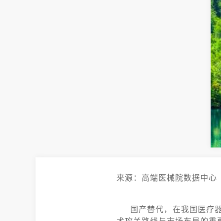
来源：高端医械院数据中心
国产替代，在我国医疗