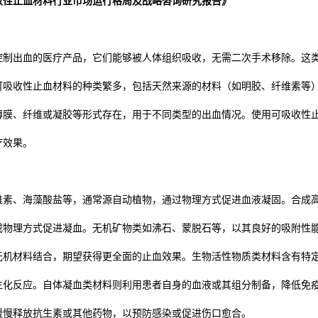
收性止血材料行业市场运行格局及战略咨询研究报告》
控制出血的医疗产品，它们能够被人体组织吸收，无需二次手术移除。这
可吸收性止血材料的种类繁多，包括天然来源的材料（如明胶、纤维素等
薄膜、纤维或凝胶等形式存在，用于不同类型的出血情况。使用可吸收性
疗效果。
维素、海藻酸盐等，通常源自动植物，通过物理方式促进血液凝固。合成
或物理方式促进凝血。无机矿物类如沸石、蒙脱石等，以其良好的吸附性
无机材料结合，期望获得更全面的止血效果。生物活性物质类材料含有特
生化反应。自体凝血类材料则利用患者自身的血液或其组分制备，降低免
缓慢释放抗生素或其他药物，以预防感染或促进伤口愈合。