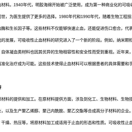
材料。1940年代，明胶海绵开始被广泛使用，成为第一种商业化的可吸收
世，为医生提供了更多的选择。1980年代和1990年代，随着生物工程
血酶和生长因子等。这些材料不仅能够快速止血，还能促进伤口愈合，代表
统的发展，可吸收性止血材料的研究进入了一个新的阶段。例如，纳米颗
，自体凝血类材料也因其优异的生物相容性和安全性而受到重视。近年来，
精准化治疗成为可能。这些技术使得止血材料可以根据患者的具体需要和
游
原材料的提供和加工。在原材料提供方面，涉及到化工、生物材料、生物
业，以及生产聚乙烯醇、聚己内酰胺、聚乙交酯等合成高分子材料的企业
、干燥、热压等，将原材料加工成适用于止血的形态和性质。可吸收性止