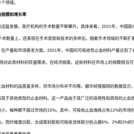
多个领域。
场规模和增长率
迅猛发展，医疗机构的手术数量不断攀升。具体来看，2021年，中国医
现在手术数量上，还表现在手术类型和技术的多样化。随着手术领域的不断
在产量和市场需求方面，2021年，中国的可吸收性止血材料产量达到了4
市场对此类材料的旺盛需求。在经济层面，这些材料在市场上的规模相当可观
止血材料的品类虽多样，但市场分布并不均等。据华经情报网的数据显示
显著高于其他类型的止血材料。这一产品由于其广泛的适用性和高效的止血
小，每种都不超过市场的15%。其中，可吸收止血海绵占有12%的市场
%，而纤维蛋白胶、合成密封胶和可吸收流体胶分别占据6%、2%和3%