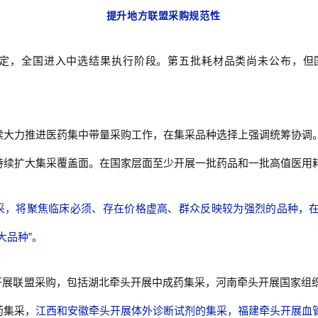
提升地方联盟采购规范性
定，全国进入中选结果执行阶段。第五批耗材品类尚未公布，但
继续大力推进医药集中带量采购工作，在集采品种选择上强调统筹协调
持续扩大集采覆盖面。在国家层面至少开展一批药品和一批高值医用
采，将聚焦临床必须、存在价格虚高、群众反映较为强烈的品种，
大品种”。
开展联盟采购，包括湖北牵头开展中成药集采，河南牵头开展国家组
药集采，
江西和安徽牵头开展体外诊断试剂的集采，福建牵头开展血